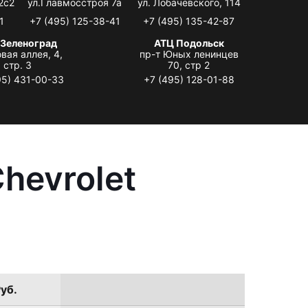
2с2
ул.Главмосстроя 7а
ул. Лобачевского, 114
1
+7 (495) 125-38-41
+7 (495) 135-42-87
 Зеленоград
АТЦ Подольск
вая аллея, 4,
пр-т Юных ленинцев
стр. 3
70, стр 2
95) 431-00-33
+7 (495) 128-01-88
hevrolet
уб.