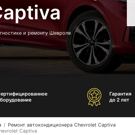
Captiva
агностике и ремонту Шевроле
Сертифицированное
Гарантия
борудование
до 2 лет
a
Ремонт автокондиционера Chevrolet Captiva
evrolet Captiva