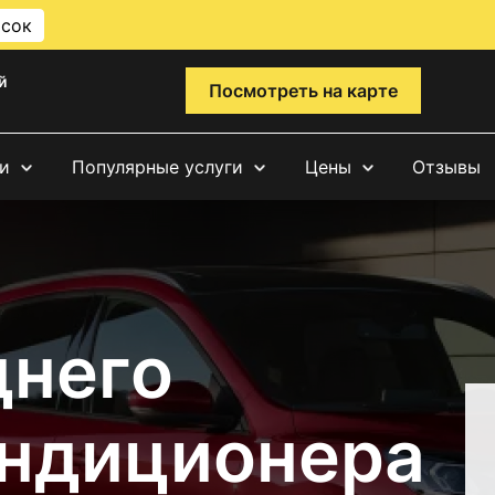
исок
й
Посмотреть на карте
и
Популярные услуги
Цены
Отзывы
днего
ондиционера