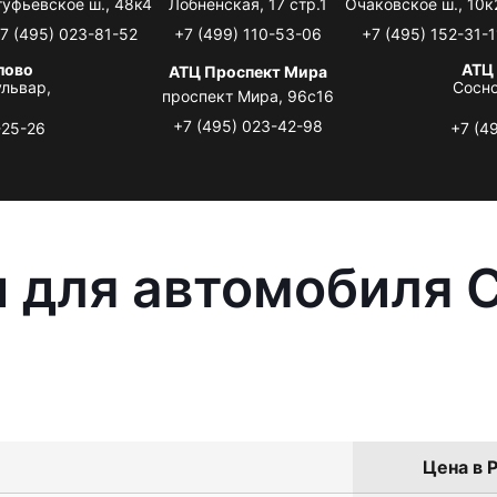
туфьевское ш., 48к4
Лобненская, 17 стр.1
Очаковское ш., 10к
7 (495) 023-81-52
+7 (499) 110-53-06
+7 (495) 152-31-1
лово
АТЦ
АТЦ Проспект Мира
львар,
Сосно
проспект Мира, 96с16
+7 (495) 023-42-98
-25-26
+7 (4
 для автомобиля C
Цена в Р