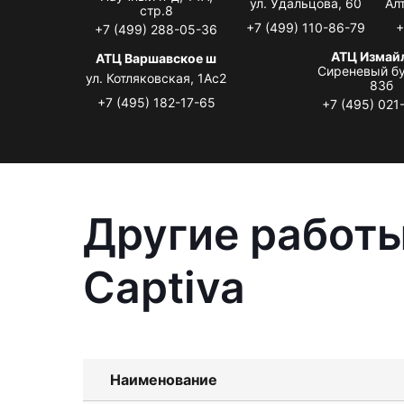
ул. Удальцова, 60
Ал
стр.8
+7 (499) 110-86-79
+
+7 (499) 288-05-36
АТЦ Измай
АТЦ Варшавское ш
Сиреневый бу
ул. Котляковская, 1Ас2
83б
+7 (495) 182-17-65
+7 (495) 021
Другие работы
Captiva
Наименование