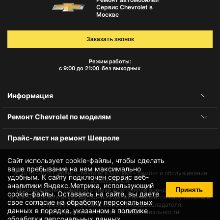
Сервис Chevrolet в
Москве
Заказать звонок
Режим работы:
с 9:00 до 21:00
без выходных
Информация
Ремонт Chevrolet по моделям
Прайс-лист на ремонт Шевроле
Сайт использует cookie-файлы, чтобы сделать
ваше пребывание на нем максимально
© 2010-2026
Сервис Chevrolet в Москве – ремонт и обслуживание
удобным. К cайту подключен сервис веб-
автомобилей
аналитики Яндекс.Метрика, использующий
Принять
Использование товарного знака и логотипов бренда происходит
cookie-файлы
. Оставаясь на сайте, вы даете
исключительно в информационных целях не является нарушением и
свое
согласие на обработку персональных
не требует получения согласия правообладателя.
данных
в порядке, указанном в
политике
Защита данных и политика конфиденциальности.
обработки персональных данных