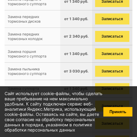
от 1 340 руб.
Записаться
тормозного суппорта
Замена передних
от 1 340 руб.
Записаться
тормозных дисков
Замена передних
от 2 340 руб.
Записаться
тормозных колодок
Замена поршня
от 1 340 руб.
Записаться
тормозного суппорта
Замена пыльника
от 3 030 руб.
Записаться
тормозного суппорта
Замена суппорта
от 1 340 руб.
Записаться
Сайт использует cookie-файлы, чтобы сделать
ваше пребывание на нем максимально
удобным. К cайту подключен сервис веб-
Замена тормозного
от 1 340 руб.
Записаться
суппорта
аналитики Яндекс.Метрика, использующий
Принять
cookie-файлы
. Оставаясь на сайте, вы даете
свое
согласие на обработку персональных
Замена тормозных дисков
от 1 540 руб.
Записаться
данных
в порядке, указанном в
политике
обработки персональных данных