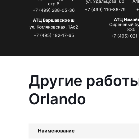
ул. Удальцова, 60
Ал
стр.8
+7 (499) 110-86-79
+
+7 (499) 288-05-36
АТЦ Измай
АТЦ Варшавское ш
Сиреневый бу
ул. Котляковская, 1Ас2
83б
+7 (495) 182-17-65
+7 (495) 021
Другие работы
Orlando
Наименование