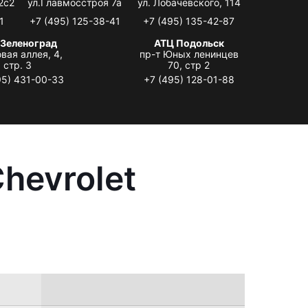
2с2
ул.Главмосстроя 7а
ул. Лобачевского, 114
1
+7 (495) 125-38-41
+7 (495) 135-42-87
 Зеленоград
АТЦ Подольск
вая аллея, 4,
пр-т Юных ленинцев
стр. 3
70, стр 2
95) 431-00-33
+7 (495) 128-01-88
hevrolet