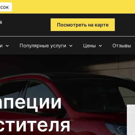
исок
й
Посмотреть на карте
и
Популярные услуги
Цены
Отзывы
апеции
стителя