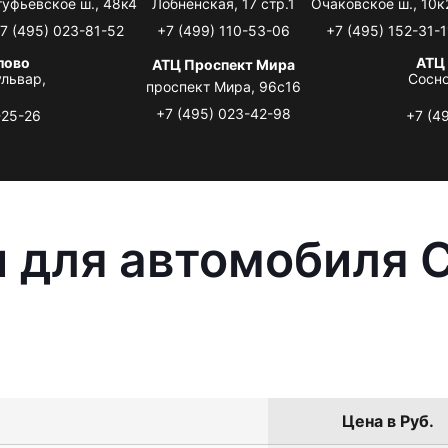
туфьевское ш., 48к4
Лобненская, 17 стр.1
Очаковское ш., 10к
7 (495) 023-81-52
+7 (499) 110-53-06
+7 (495) 152-31-1
лово
АТЦ
АТЦ Проспект Мира
львар,
Сосно
проспект Мира, 96с16
+7 (495) 023-42-98
-25-26
+7 (4
 для автомобиля C
Цена в Руб.