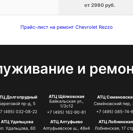
от 2980 руб.
Прайс-лист на ремонт Chevrolet Rezzo
луживание и ремо
АТЦ Щёлковская
ТЦ Долгопрудный
АТЦ Семеновска
Байкальская ул.,
Береговой пр-д, 5
Семёновский пер,
1/3с12
7 (495) 032-08-22
+7 (495) 085-74-
+7 (495) 162-90-81
АТЦ Удальцова
АТЦ Алтуфьево
АТЦ Лобненска
ул. Удальцова, 60
Алтуфьевское ш., 48к4
Лобненская, 17 стр