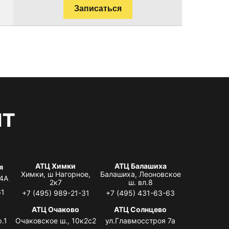
Записаться
нт
АТЦ Химки
АТЦ Балашиха
я
Химки, ш Нагорное,
Балашиха, Леоновское
 4А
2к7
ш. вл.8
61
+7 (495) 989-21-31
+7 (495) 431-63-63
я
АТЦ Очаково
АТЦ Солнцево
.1
Очаковское ш., 10к2с2
ул.Главмосстроя 7а