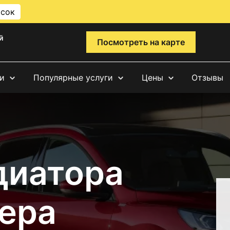
исок
й
Посмотреть на карте
и
Популярные услуги
Цены
Отзывы
диатора
ера