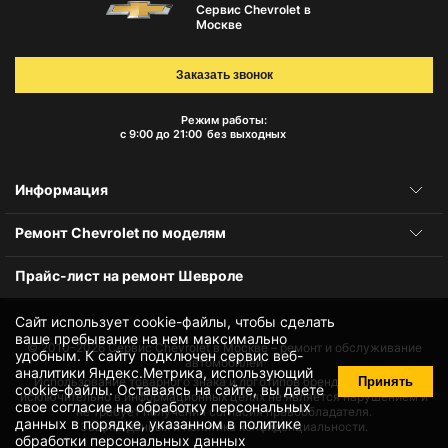
Сервис Chevrolet в
Москве
Заказать звонок
Режим работы:
с 9:00 до 21:00
без выходных
Информация
Ремонт Chevrolet по моделям
Прайс-лист на ремонт Шевроле
Сайт использует cookie-файлы, чтобы сделать
ваше пребывание на нем максимально
© 2010-2026
Сервис Chevrolet в Москве – ремонт и обслуживание
удобным. К cайту подключен сервис веб-
автомобилей
аналитики Яндекс.Метрика, использующий
Принять
Использование товарного знака и логотипов бренда происходит
cookie-файлы
. Оставаясь на сайте, вы даете
исключительно в информационных целях не является нарушением и
свое
согласие на обработку персональных
не требует получения согласия правообладателя.
данных
в порядке, указанном в
политике
Защита данных и политика конфиденциальности.
обработки персональных данных