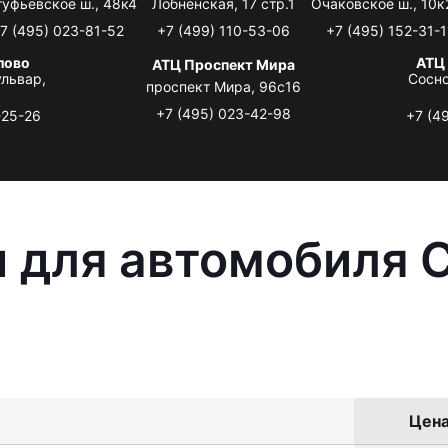
туфьевское ш., 48к4
Лобненская, 17 стр.1
Очаковское ш., 10к
7 (495) 023-81-52
+7 (499) 110-53-06
+7 (495) 152-31-1
лово
АТЦ
АТЦ Проспект Мира
львар,
Сосно
проспект Мира, 96с16
+7 (495) 023-42-98
-25-26
+7 (4
 для автомобиля C
Цена