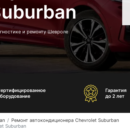
Suburban
агностике и ремонту Шевроле
Сертифицированное
Гарантия
борудование
до 2 лет
an
Ремонт автокондиционера Chevrolet Suburban
et Suburban