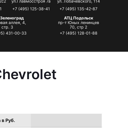
2с2
ул.Главмосстроя 7а
ул. Лобачевского, 114
1
+7 (495) 125-38-41
+7 (495) 135-42-87
 Зеленоград
АТЦ Подольск
вая аллея, 4,
пр-т Юных ленинцев
стр. 3
70, стр 2
95) 431-00-33
+7 (495) 128-01-88
hevrolet
 в Руб.