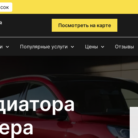
исок
й
Посмотреть на карте
и
Популярные услуги
Цены
Отзывы
диатора
ера