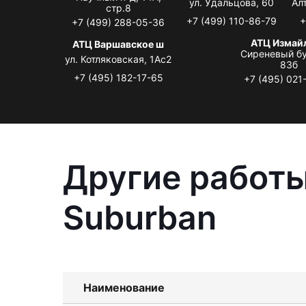
ул. Удальцова, 60
Ал
стр.8
+7 (499) 110-86-79
+
+7 (499) 288-05-36
АТЦ Измай
АТЦ Варшавское ш
Сиреневый бу
ул. Котляковская, 1Ас2
83б
+7 (495) 182-17-65
+7 (495) 021
Другие работы
Suburban
Наименование