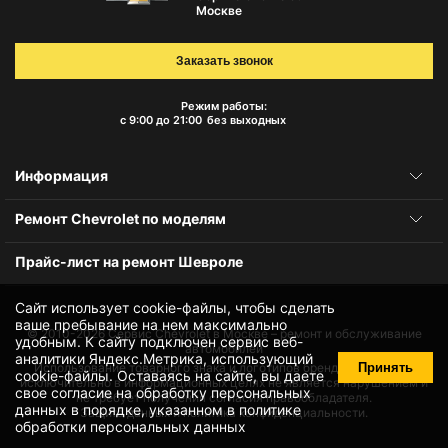
Москве
Заказать звонок
Режим работы:
с 9:00 до 21:00
без выходных
Информация
Ремонт Chevrolet по моделям
Прайс-лист на ремонт Шевроле
Сайт использует cookie-файлы, чтобы сделать
ваше пребывание на нем максимально
© 2010-2026
Сервис Chevrolet в Москве – ремонт и обслуживание
удобным. К cайту подключен сервис веб-
автомобилей
аналитики Яндекс.Метрика, использующий
Принять
Использование товарного знака и логотипов бренда происходит
cookie-файлы
. Оставаясь на сайте, вы даете
исключительно в информационных целях не является нарушением и
свое
согласие на обработку персональных
не требует получения согласия правообладателя.
данных
в порядке, указанном в
политике
Защита данных и политика конфиденциальности.
обработки персональных данных