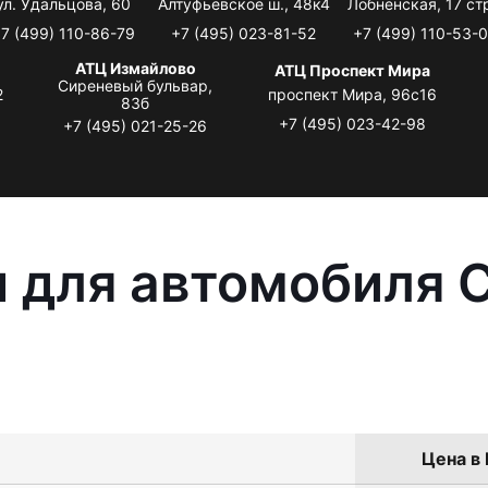
ул. Удальцова, 60
Алтуфьевское ш., 48к4
Лобненская, 17 стр
7 (499) 110-86-79
+7 (495) 023-81-52
+7 (499) 110-53-
АТЦ Измайлово
АТЦ Проспект Мира
Сиреневый бульвар,
2
проспект Мира, 96с16
83б
+7 (495) 023-42-98
+7 (495) 021-25-26
 для автомобиля C
Цена в 