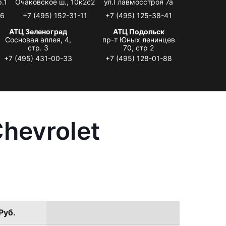
.1
Очаковское ш., 10к2с2
ул.Главмосстроя 7а
06
+7 (495) 152-31-11
+7 (495) 125-38-41
АТЦ Зеленоград
АТЦ Подольск
Сосновая аллея, 4,
пр-т Юных ленинцев
стр. 3
70, стр 2
+7 (495) 431-00-33
+7 (495) 128-01-88
hevrolet
Руб.