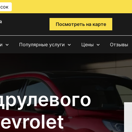
исок
й
Посмотреть на карте
и
Популярные услуги
Цены
Отзывы
друлевого
evrolet