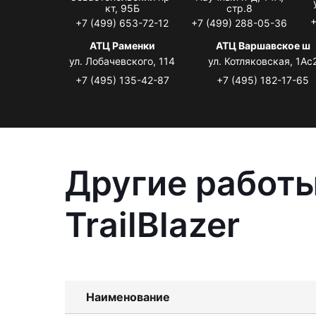
кт, 95Б
стр.8
+
+7 (499) 653-72-12
+7 (499) 288-05-36
АТЦ Раменки
АТЦ Варшавское ш
ул. Лобачевского, 114
ул. Котляковская, 1Ас
+7 (495) 135-42-87
+7 (495) 182-17-65
Другие работы
TrailBlazer
Наименование