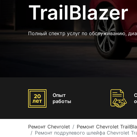
TrailBlazer
Полный спектр услуг по обслуживанию, ди
Опыт
работы
о
Ремонт Chevrolet
Ремонт Chevrolet TrailBl
Ремонт подрулевого шлейфа Chevrolet Tra