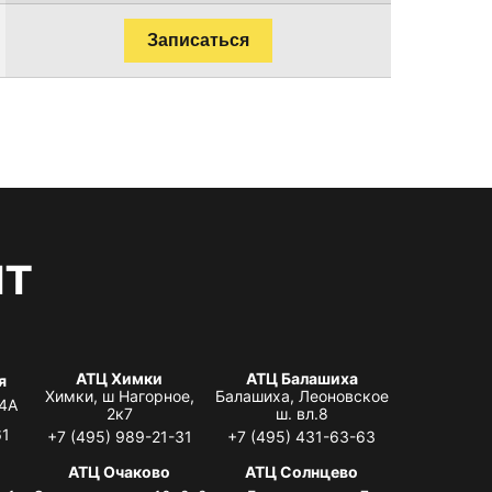
Записаться
нт
АТЦ Химки
АТЦ Балашиха
я
Химки, ш Нагорное,
Балашиха, Леоновское
 4А
2к7
ш. вл.8
61
+7 (495) 989-21-31
+7 (495) 431-63-63
я
АТЦ Очаково
АТЦ Солнцево