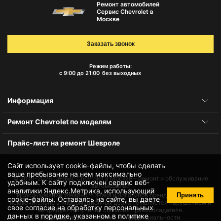
Ремонт автомобилей
Сервис Chevrolet в
Москве
Заказать звонок
Режим работы:
с 9:00 до 21:00
без выходных
Информация
Ремонт Chevrolet по моделям
Прайс-лист на ремонт Шевроле
Сайт использует cookie-файлы, чтобы сделать
ваше пребывание на нем максимально
© 2010-2026
Сервис Chevrolet в Москве – ремонт и обслуживание
удобным. К cайту подключен сервис веб-
автомобилей
аналитики Яндекс.Метрика, использующий
Принять
Использование товарного знака и логотипов бренда происходит
cookie-файлы
. Оставаясь на сайте, вы даете
исключительно в информационных целях не является нарушением и
свое
согласие на обработку персональных
не требует получения согласия правообладателя.
данных
в порядке, указанном в
политике
Защита данных и политика конфиденциальности.