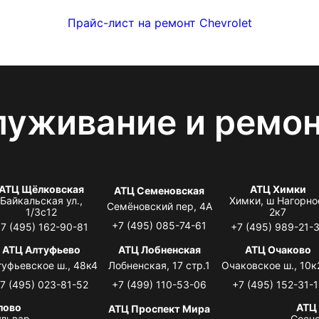
Прайс-лист на ремонт Chevrolet
луживание и ремо
АТЦ Щёлковская
АТЦ Химки
АТЦ Семеновская
Байкальская ул.,
Химки, ш Нагорно
Семёновский пер, 4А
1/3с12
2к7
+7 (495) 085-74-61
7 (495) 162-90-81
+7 (495) 989-21-
АТЦ Алтуфьево
АТЦ Лобненская
АТЦ Очаково
туфьевское ш., 48к4
Лобненская, 17 стр.1
Очаковское ш., 10к
7 (495) 023-81-52
+7 (499) 110-53-06
+7 (495) 152-31-1
лово
АТЦ
АТЦ Проспект Мира
львар,
Сосно