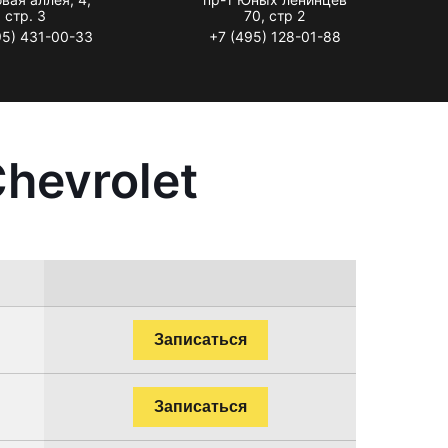
стр. 3
70, стр 2
95) 431-00-33
+7 (495) 128-01-88
hevrolet
Записаться
Записаться