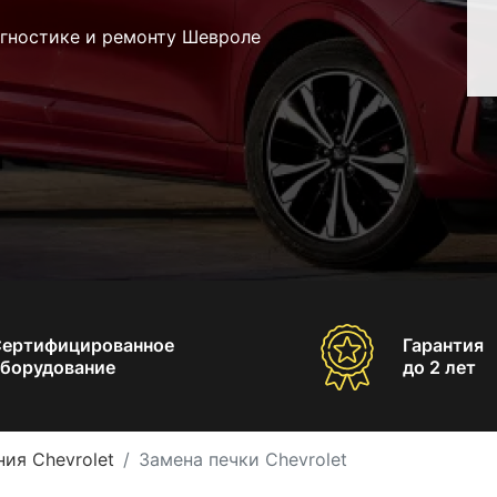
агностике и ремонту Шевроле
Сертифицированное
Гарантия
борудование
до 2 лет
ия Chevrolet
Замена печки Chevrolet