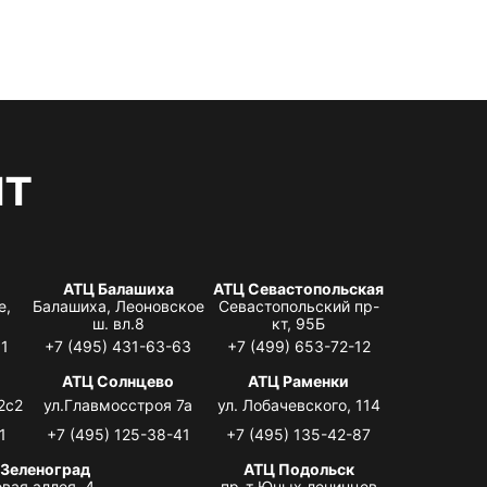
нт
АТЦ Балашиха
АТЦ Севастопольская
е,
Балашиха, Леоновское
Севастопольский пр-
ш. вл.8
кт, 95Б
31
+7 (495) 431-63-63
+7 (499) 653-72-12
АТЦ Солнцево
АТЦ Раменки
2с2
ул.Главмосстроя 7а
ул. Лобачевского, 114
1
+7 (495) 125-38-41
+7 (495) 135-42-87
 Зеленоград
АТЦ Подольск
вая аллея, 4,
пр-т Юных ленинцев