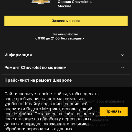
Сервис Chevrolet в
Москве
Заказать звонок
Режим работы:
с 9:00 до 21:00
без выходных
Информация
Ремонт Chevrolet по моделям
Прайс-лист на ремонт Шевроле
Сайт использует cookie-файлы, чтобы сделать
ваше пребывание на нем максимально
© 2010-2026
Сервис Chevrolet в Москве – ремонт и обслуживание
удобным. К cайту подключен сервис веб-
автомобилей
аналитики Яндекс.Метрика, использующий
Принять
Использование товарного знака и логотипов бренда происходит
cookie-файлы
. Оставаясь на сайте, вы даете
исключительно в информационных целях не является нарушением и
свое
согласие на обработку персональных
не требует получения согласия правообладателя.
данных
в порядке, указанном в
политике
Защита данных и политика конфиденциальности.
обработки персональных данных