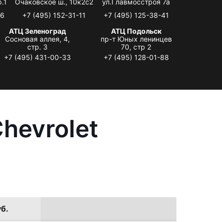
.1
Очаковское ш., 10к2с2
ул.Главмосстроя 7а
06
+7 (495) 152-31-11
+7 (495) 125-38-41
АТЦ Зеленоград
АТЦ Подольск
Сосновая аллея, 4,
пр-т Юных ленинцев
стр. 3
70, стр 2
+7 (495) 431-00-33
+7 (495) 128-01-88
hevrolet
уб.