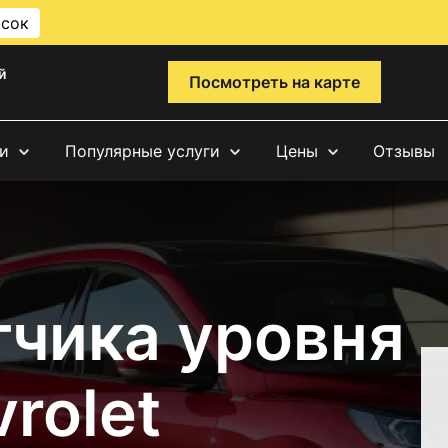
исок
й
Посмотреть на карте
и
Популярные услуги
Цены
Отзывы
тчика уровня
rolet