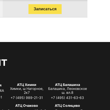
Записаться
нт
АТЦ Химки
АТЦ Балашиха
я
Химки, ш Нагорное,
Балашиха, Леоновское
 4А
2к7
ш. вл.8
61
+7 (495) 989-21-31
+7 (495) 431-63-63
я
АТЦ Очаково
АТЦ Солнцево