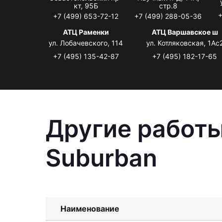
кт, 95Б
стр.8
+
+7 (499) 653-72-12
+7 (499) 288-05-36
АТЦ Раменки
АТЦ Варшавское ш
ул. Лобачевского, 114
ул. Котляковская, 1Ас
+7 (495) 135-42-87
+7 (495) 182-17-65
Другие работы
Suburban
Наименование