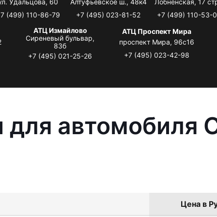
ул. Удальцова, 60
Алтуфьевское ш., 48к4
Лобненская, 17 стр
7 (499) 110-86-79
+7 (495) 023-81-52
+7 (499) 110-53-
АТЦ Измайлово
АТЦ Проспект Мира
Сиреневый бульвар,
2
проспект Мира, 96с16
83б
+7 (495) 023-42-98
+7 (495) 021-25-26
 для автомобиля C
Цена в Р