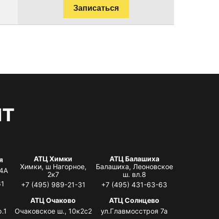
Записаться
нт
АТЦ Химки
АТЦ Балашиха
я
Химки, ш Нагорное,
Балашиха, Леоновское
 4А
2к7
ш. вл.8
61
+7 (495) 989-21-31
+7 (495) 431-63-63
я
АТЦ Очаково
АТЦ Солнцево
.1
Очаковское ш., 10к2с2
ул.Главмосстроя 7а