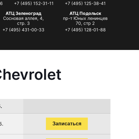
06
+7 (495) 152-31-11
+7 (495) 125-38-41
АТЦ Зеленоград
АТЦ Подольск
Сосновая аллея, 4,
пр-т Юных ленинцев
стр. 3
70, стр 2
+7 (495) 431-00-33
+7 (495) 128-01-88
hevrolet
.
б.
Записаться