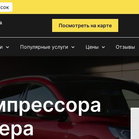
исок
й
Посмотреть на карте
и
Популярные услуги
Цены
Отзывы
мпрессора
ера