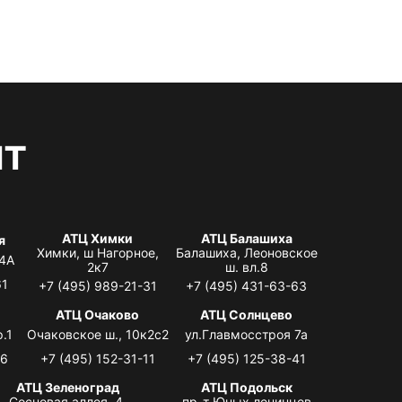
нт
АТЦ Химки
АТЦ Балашиха
я
Химки, ш Нагорное,
Балашиха, Леоновское
 4А
2к7
ш. вл.8
61
+7 (495) 989-21-31
+7 (495) 431-63-63
я
АТЦ Очаково
АТЦ Солнцево
.1
Очаковское ш., 10к2с2
ул.Главмосстроя 7а
06
+7 (495) 152-31-11
+7 (495) 125-38-41
АТЦ Зеленоград
АТЦ Подольск
Сосновая аллея, 4,
пр-т Юных ленинцев