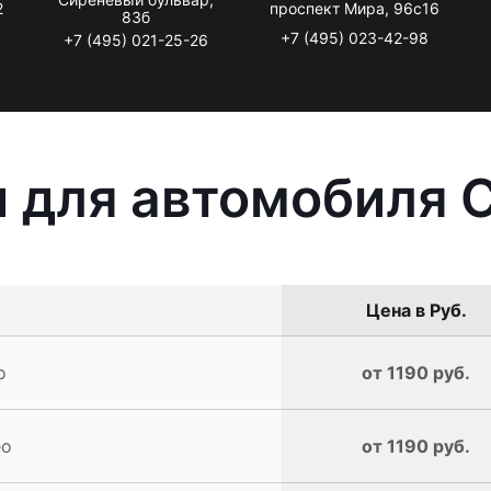
2
проспект Мира, 96с16
83б
+7 (495) 023-42-98
+7 (495) 021-25-26
 для автомобиля C
Цена в Руб.
o
от 1190 руб.
eo
от 1190 руб.