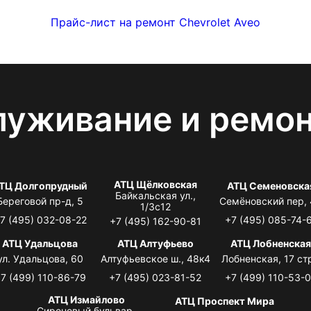
Прайс-лист на ремонт Chevrolet Aveo
луживание и ремо
АТЦ Щёлковская
ТЦ Долгопрудный
АТЦ Семеновска
Байкальская ул.,
Береговой пр-д, 5
Семёновский пер,
1/3с12
7 (495) 032-08-22
+7 (495) 085-74-
+7 (495) 162-90-81
АТЦ Удальцова
АТЦ Алтуфьево
АТЦ Лобненска
ул. Удальцова, 60
Алтуфьевское ш., 48к4
Лобненская, 17 стр
7 (499) 110-86-79
+7 (495) 023-81-52
+7 (499) 110-53-
АТЦ Измайлово
АТЦ Проспект Мира
Сиреневый бульвар,