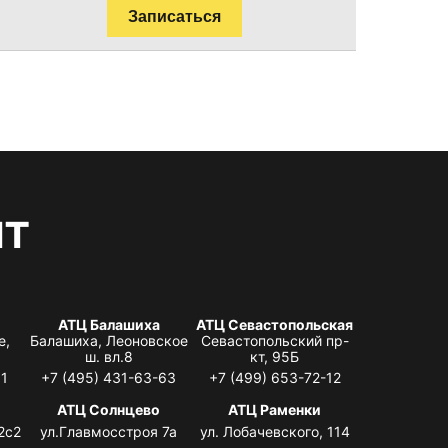
Записаться
нт
АТЦ Балашиха
АТЦ Севастопольская
е,
Балашиха, Леоновское
Севастопольский пр-
ш. вл.8
кт, 95Б
31
+7 (495) 431-63-63
+7 (499) 653-72-12
АТЦ Солнцево
АТЦ Раменки
2с2
ул.Главмосстроя 7а
ул. Лобачевского, 114