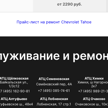
от 2290 руб.
Прайс-лист на ремонт Chevrolet Tahoe
луживание и ремо
АТЦ Щёлковская
АТЦ Химки
АТЦ Семеновская
Байкальская ул.,
Химки, ш Нагорно
Семёновский пер, 4А
1/3с12
2к7
+7 (495) 085-74-61
7 (495) 162-90-81
+7 (495) 989-21-
АТЦ Алтуфьево
АТЦ Лобненская
АТЦ Очаково
туфьевское ш., 48к4
Лобненская, 17 стр.1
Очаковское ш., 10к