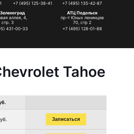
1
+7 (495) 125-38-41
+7 (495) 135-42-87
 Зеленоград
АТЦ Подольск
вая аллея, 4,
пр-т Юных ленинцев
стр. 3
70, стр 2
95) 431-00-33
+7 (495) 128-01-88
hevrolet Tahoe
уб.
уб.
Записаться