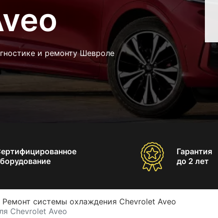
Aveo
агностике и ремонту Шевроле
Сертифицированное
Гарантия
борудование
до 2 лет
Ремонт системы охлаждения Chevrolet Aveo
я Chevrolet Aveo