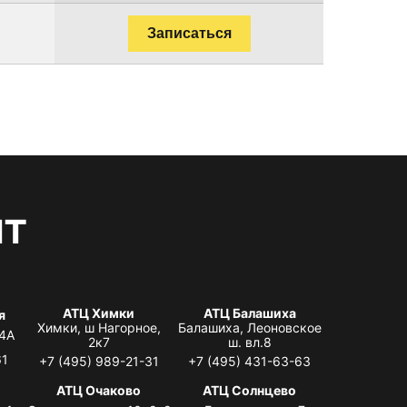
Записаться
нт
АТЦ Химки
АТЦ Балашиха
я
Химки, ш Нагорное,
Балашиха, Леоновское
 4А
2к7
ш. вл.8
61
+7 (495) 989-21-31
+7 (495) 431-63-63
я
АТЦ Очаково
АТЦ Солнцево