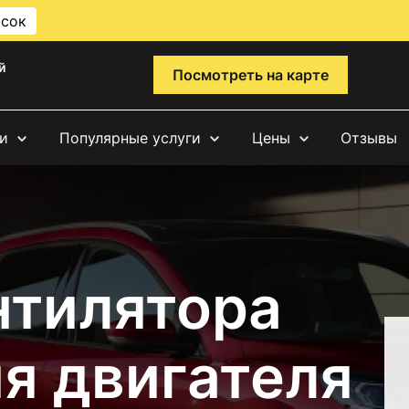
исок
й
Посмотреть на карте
и
Популярные услуги
Цены
Отзывы
нтилятора
я двигателя