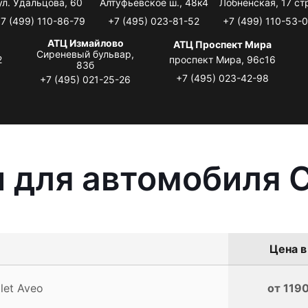
ул. Удальцова, 60
Алтуфьевское ш., 48к4
Лобненская, 17 стр
7 (499) 110-86-79
+7 (495) 023-81-52
+7 (499) 110-53-
АТЦ Измайлово
АТЦ Проспект Мира
Сиреневый бульвар,
2
проспект Мира, 96с16
83б
+7 (495) 023-42-98
+7 (495) 021-25-26
 для автомобиля C
Цена в
let Aveo
от 1190