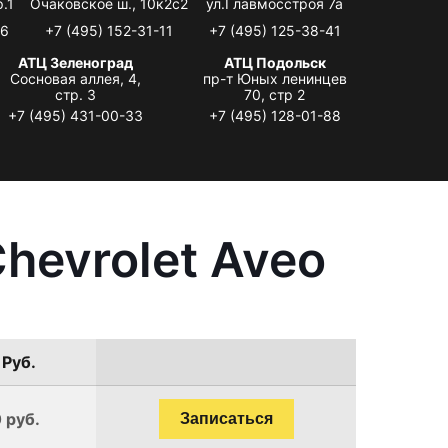
.1
Очаковское ш., 10к2с2
ул.Главмосстроя 7а
06
+7 (495) 152-31-11
+7 (495) 125-38-41
АТЦ Зеленоград
АТЦ Подольск
Сосновая аллея, 4,
пр-т Юных ленинцев
стр. 3
70, стр 2
+7 (495) 431-00-33
+7 (495) 128-01-88
hevrolet Aveo
 Руб.
 руб.
Записаться