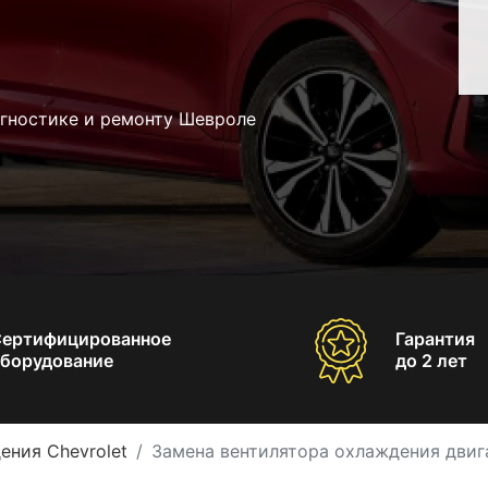
агностике и ремонту Шевроле
Сертифицированное
Гарантия
борудование
до 2 лет
ения Chevrolet
Замена вентилятора охлаждения двига