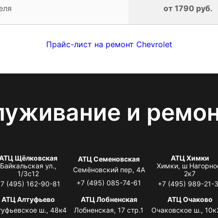
еля
от 1790 руб.
Прайс-лист на ремонт Chevrolet
луживание и ремо
АТЦ Щёлковская
АТЦ Химки
АТЦ Семеновская
Байкальская ул.,
Химки, ш Нагорно
Семёновский пер, 4А
1/3с12
2к7
+7 (495) 085-74-61
7 (495) 162-90-81
+7 (495) 989-21-
АТЦ Алтуфьево
АТЦ Лобненская
АТЦ Очаково
туфьевское ш., 48к4
Лобненская, 17 стр.1
Очаковское ш., 10к