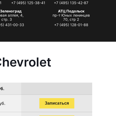
1
+7 (495) 125-38-41
+7 (495) 135-42-87
 Зеленоград
АТЦ Подольск
вая аллея, 4,
пр-т Юных ленинцев
стр. 3
70, стр 2
95) 431-00-33
+7 (495) 128-01-88
hevrolet
уб.
уб.
Записаться