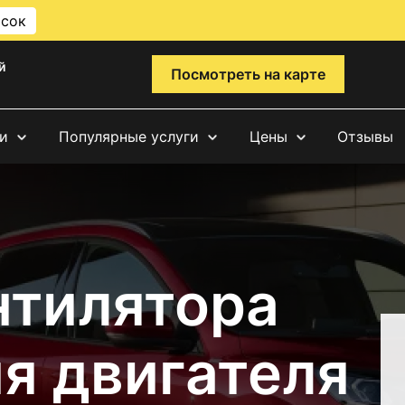
исок
й
Посмотреть на карте
и
Популярные услуги
Цены
Отзывы
нтилятора
я двигателя