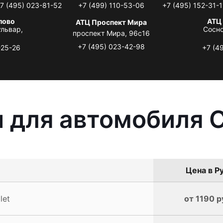
7 (495) 023-81-52
+7 (499) 110-53-06
+7 (495) 152-31-1
лово
АТЦ
АТЦ Проспект Мира
львар,
Сосно
проспект Мира, 96с16
+7 (495) 023-42-98
-25-26
+7 (4
 для автомобиля C
Цена в Р
let
от 1190 р