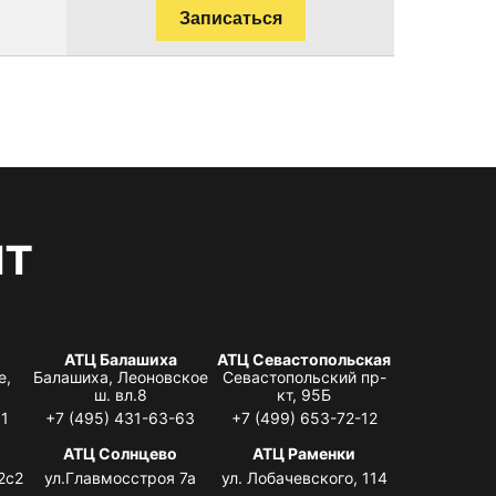
Записаться
нт
АТЦ Балашиха
АТЦ Севастопольская
е,
Балашиха, Леоновское
Севастопольский пр-
ш. вл.8
кт, 95Б
31
+7 (495) 431-63-63
+7 (499) 653-72-12
АТЦ Солнцево
АТЦ Раменки
2с2
ул.Главмосстроя 7а
ул. Лобачевского, 114